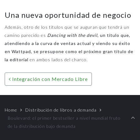
Una nueva oportunidad de negocio
Además, otro de los títulos que se auguran que tendrá un
camino parecido es
Dancing with the devil
, un título que,
atendiendo a la curva de ventas actual y viendo su éxito
en Wattpad, se presupone como el próximo gran título de
la editorial
en ambos lados del charco.
Post navigation
Integración con Mercado Libre
Home
Distribución de libros a demanda
Boulevard: el primer bestseller a nivel mundial fruto
de la distribución bajo demanda