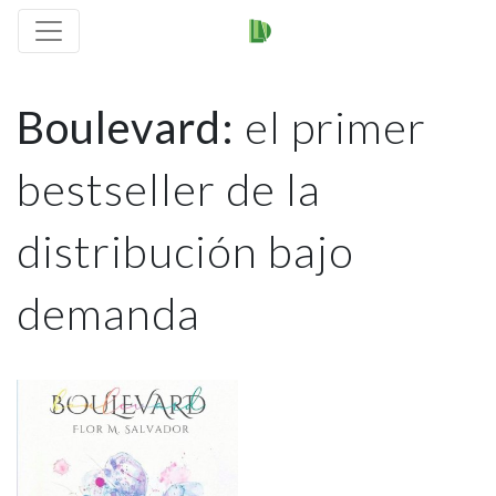
Boulevard: El
Boulevard:
el primer
Primer
bestseller de la
Bestseller A
distribución bajo
demanda
Nivel
Mundial Fruto